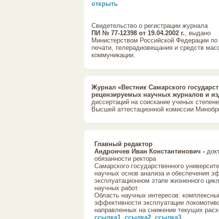
открыть
Свидетельство о регистрации журнала
ПИ № 77-12398 от 19.04.2002 г.
, выдано
Министерством Российской Федерации по
печати, телерадиовещания и средств мас
коммуникации.
Журнал «Вестник Самарского государс
рецензируемых научных журналов и и
диссертаций на соискание ученых степен
Высшей аттестационной комиссии Минобрн
Главный редактор
Андрончев Иван Константинович -
докт
обязанности ректора
Самарского государственного университе
научных основ анализа и обеспечения э
эксплуатационном этапе жизненного цикла
научных работ.
Область научных интересов: комплексн
эффективности эксплуатации локомотивов
направленных на снижение текущих расх
ссылка1
,
ссылка2
,
ссылка3