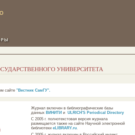
ОРЫ
ОСУДАРСТВЕННОГО УНИВЕРСИТЕТА
ом сайте
"Вестник СамГУ".
Журнал включен в библиографические базы
данных
ВИНИТИ
и
ULRICH'S Periodical Directory
C 2005 г. полнотекстовая версия журнала
размещается также на сайте Научной электронной
библиотеки
eLIBRARY.ru
.
й
С 2005 г. журнал включен в Российский индекс