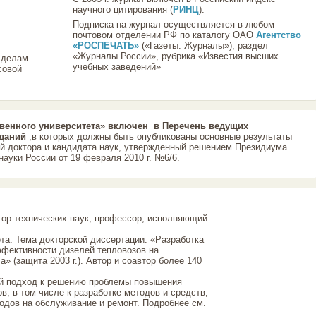
научного цитирования (
РИНЦ
).
Подписка на журнал осуществляется в любом
почтовом отделении РФ по каталогу ОАО
Агентство
«РОСПЕЧАТЬ»
(«Газеты. Журналы»), раздел
«Журналы России», рубрика «Известия высших
 делам
учебных заведений»
совой
твенного университета» включен в Перечень ведущих
зданий
,в которых должны быть опубликованы основные результаты
ей доктора и кандидата наук, утвержденный решением Президиума
ауки России от 19 февраля 2010 г. №6/6.
ор технических наук, профессор, исполняющий
та. Тема докторской диссертации: «Разработка
ффективности дизелей тепловозов на
» (защита 2003 г.). Автор и соавтор более 140
ый подход к решению проблемы повышения
, в том числе к разработке методов и средств,
одов на обслуживание и ремонт. Подробнее см.