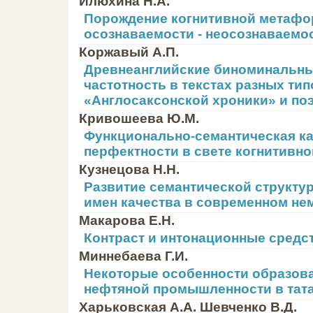
Илюхина Н.А.
Порождение когнитивной метафо
осознаваемости - неосознаваемо
Коржавый А.П.
Древнеанглийские биноминальны
частотность в текстах разных тип
«Англосаксонской хроники» и по
Кривошеева Ю.М.
Функционально-семантическая ка
перфектности в свете когнитивно
Кузнецова Н.Н.
Развитие семантической структу
имен качества в современном не
Макарова Е.Н.
Контраст и интонационные средс
Миннебаева Г.И.
Некоторые особенности образов
нефтяной промышленности в тат
Харьковская А.А. Шевченко В.Д.