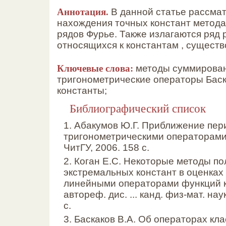
Аннотация.
В данной статье рассмат
нахождения точных констант метод
рядов Фурье. Также излагаются ряд 
относящихся к константам , существ
Ключевые слова:
методы суммирован
тригонометрические операторы Баск
константы;
Библиографический список
1. Абакумов Ю.Г. Приближение пе
тригонометрическими операторами 
ЧитГУ, 2006. 158 с.
2. Коган Е.С. Некоторые методы по
экстремальных констант в оценках
линейными операторами функций к
автореф. дис. ... канд. физ-мат. нау
c.
3. Баскаков В.А. Об операторах кл