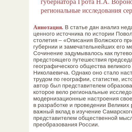
губернатора Грота Н.А. Вороно
региональные исследования се
Аннотация.
В статье дан анализ нед
ценного источника по истории Пово
столетия – «Описания Волжского п
губернии и замечательнейших его м
Сочинение задумывалось как путево
предстоящего путешествия председа
географического общества великого
Николаевича. Однако оно стало на
трудом по географии, статистке, ист
автор был представителем образова
которое вело региональные исследо
модернизационные настроения свое
в разработке и проведении Великих
важный вклад в изучение Самарског
представителем общественной мысл
преобразования России.