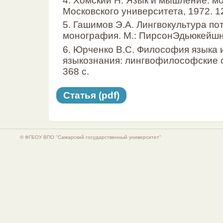
4. Хомский Н. Язык и мышление: мо
Московского университета, 1972. 12
5. Гашимов Э.А. Лингвокультура по
монография. М.: ПирсонЭдьюкейшн 
6. Юрченко В.С. Философия языка
языкознания: лингвофилософские оч
368 с.
Статья (pdf)
© ФГБОУ ВПО "Самарский государственный университет"