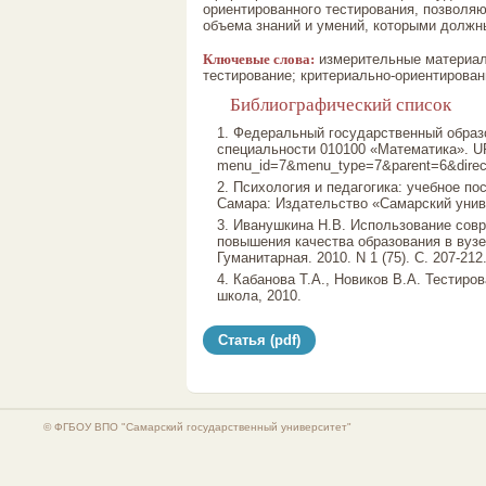
ориентированного тестирования, позволя
объема знаний и умений, которыми должны
Ключевые слова:
измерительные материалы
тестирование; критериально-ориентирован
Библиографический список
1. Федеральный государственный образ
специальности 010100 «Математика». URL
menu_id=7&menu_type=7&parent=6&direct
2. Психология и педагогика: учебное пос
Самара: Издательство «Самарский униве
3. Иванушкина Н.В. Использование сов
повышения качества образования в вузе 
Гуманитарная. 2010. N 1 (75). С. 207-212
4. Кабанова Т.А., Новиков В.А. Тестиро
школа, 2010.
Статья (pdf)
© ФГБОУ ВПО "Самарский государственный университет"