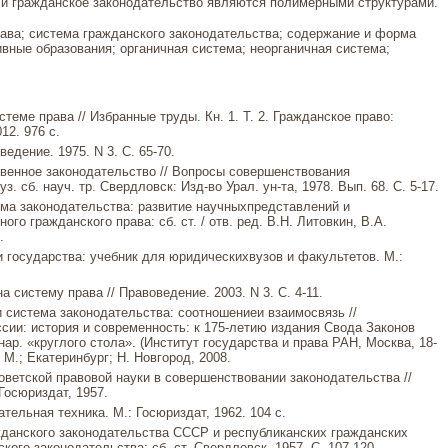
о и гражданское законодательство являются полимерными структурами.
ава; система гражданского законодательства; содержание и форма
вные образования; органичная система; неорганичная система;
теме права // Избранные труды. Кн. 1. Т. 2. Гражданское право:
12. 976 c.
ведение. 1975. N 3. С. 65-70.
твенное законодательство // Вопросы совершенствования
. сб. науч. тр. Свердловск: Изд-во Урал. ун-та, 1978. Вып. 68. С. 5-17.
ема законодательства: развитие научныхпредставлений и
го гражданского права: сб. ст. / отв. ред. В.Н. Литовкин, В.А.
.
и государства: учебник для юридическихвузов и факультетов. М.:
 систему права // Правоведение. 2003. N 3. С. 4-11.
и система законодательства: соотношениеи взаимосвязь //
сии: история и современность: к 175-летию издания Свода Законов
р. «круглого стола». (Институт государства и права РАН, Москва, 18-
н. М.; Екатеринбург; Н. Новгород, 2008.
советской правовой науки в совершенствовании законодательства //
Госюриздат, 1957.
тельная техника. М.: Госюриздат, 1962. 104 с.
жданского законодательства СССР и республиканских гражданских
кого законодательства: сб. ст. Свердловск, 1957. С. 107-120.