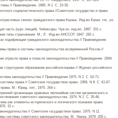
темы // Правоведение. 1985. N 1. С. 23-30.
ветского социалистического права //Советское государство и право.
траслевых связях гражданского права.Казань: Изд-во Казан. гос. ун-
я часть (курс лекций). Чебоксары: Чув.кн. изд-во. 1997. 331 с.
ие типы страхования. М.; Л.: Изд-во АНСССР. 1947. 282 с.
вах кодификации гражданского законодательства // Правоведение.
емы права и системы законодательства всовременной России //
ие отрасли права и отрасли законодательства // Правоведение. 2004.
как структурное образование российскогоправа // Журнал российского
истема законодательства // Правоведение.1975. N 2. С. 62-71.
системы права // Советское государствои право. 1956. N 8. С. 61-67.
права. М.: Юрид. лит., 1975. 264 с.
ренней организации правовых явленийкак систем органического и
ствования советского законодательства. 1974. N 1. C. 35-46.
тема как элементы исторического и логического познания права:
970. 15 с.
аконодательства // Советское государствои право. 1975. N 11.
мы системы советского законодательства. М.: Наука, 1979. 205 с.