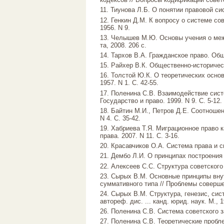
11. Тиунова Л.Б. О понятии правовой сис
12. Генкин Д.М. К вопросу о системе со
1956. N 9.
13. Челышев М.Ю. Основы учения о межо
та, 2008. 206 с.
14. Тархов В.А. Гражданское право. Обща
15. Райхер В.К. Общественно-историческ
16. Толстой Ю.К. О теоретических осно
1957. N 1. С. 42-55.
17. Поленина С.В. Взаимодействие сист
Государство и право. 1999. N 9. С. 5-12.
18. Байтин М.И., Петров Д.Е. Соотношен
N 4. С. 35-42.
19. Хабриева Т.Я. Миграционное право 
права. 2007. N 11. С. 3-16.
20. Красавчиков О.А. Система права и с
21. Дембо Л.И. О принципах построения 
22. Алексеев С.С. Структура советского 
23. Сырых В.М. Основные принципы внут
суммативного типа // Проблемы совершен
24. Сырых В.М. Структура, генезис, сис
автореф. дис. ... канд. юрид. наук. М., 1
26. Поленина С.В. Система советского з
27. Поленина С.В. Теоретические пробле