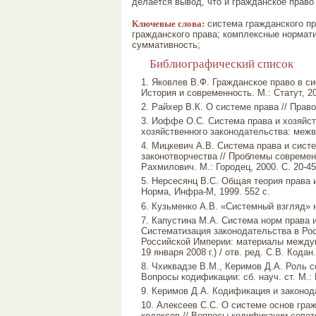
делается вывод, что и гражданское прав
Ключевые слова:
система гражданского пр
гражданского права; комплексные нормати
суммативность;
Библиографический список
1. Яковлев В.Ф. Гражданское право в сис
История и современность. М.: Статут, 20
2. Райхер В.К. О системе права // Право
3. Иоффе О.С. Система права и хозяйс
хозяйственного законодательства: межвуз
4. Мицкевич А.В. Система права и сист
законотворчества // Проблемы современно
Рахмилович. М.: Городец, 2000. С. 20-45
5. Нерсесянц В.С. Общая теория права 
Норма, Инфра-М, 1999. 552 с.
6. Кузьменко А.В. «Системный взгляд» на
7. Капустина М.А. Система норм права 
Систематизация законодательства в Рос
Российской Империи: материалы междуна
19 января 2008 г.) / отв. ред. С.В. Кода
8. Чхиквадзе В.М., Керимов Д.А. Роль 
Вопросы кодификации: сб. науч. ст. М.: 
9. Керимов Д.А. Кодификация и законода
10. Алексеев С.С. О системе основ гра
кодексов // Вопросы кодификации советс