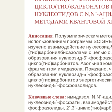
ЦИКЛО(ТИО)КАРБОНАТОВ 
НУКЛЕОТИДОВ С N,N´-АЦ
МЕТОДАМИ КВАНТОВОЙ 
Аннотация.
Полуэмпирическим мето
использованием программы SCIGRES
изучено взаимодействие нуклеозид-
(тио)карбонилбисазолами c целью о
образования нуклеозид-5´-фосфоазол
цикло(тио)карбонатов. Азольная ко
фрагментом имидазола. Показано, ч
образования нуклеозид-5´-фосфоазол
цикло(тио)карбонатов энергетически
нуклеозид-5´-фосфоазолидов.
Ключевые слова:
имидазол, N,N´-аци
нуклеозид-5´-фосфаты, взаимодейств
фосфоазолиды, 2´,3´-цикло(тио)карб